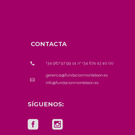
CONTACTA
+34 987 97 99 14
//
+34 674 43 40 00
gerencia@fundacionmonteleon.es
info@fundacionmonteleon.es
SÍGUENOS: