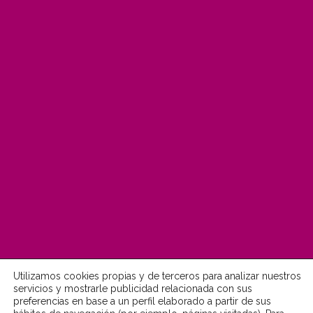
Utilizamos cookies propias y de terceros para analizar nuestros
servicios y mostrarle publicidad relacionada con sus
preferencias en base a un perfil elaborado a partir de sus
© Fundación MonteLeón 2022