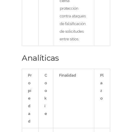
cierta
protección
contra ataques
de falsificación
de solicitudes
entre sitios.
Analíticas
Pr
C
Finalidad
Pl
o
o
a
pi
o
z
e
k
o
d
i
a
e
d