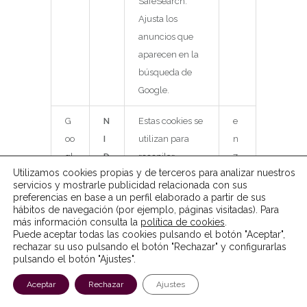
SafeSearch.
Ajusta los
anuncios que
aparecen en la
búsqueda de
Google.
G
N
Estas cookies se
e
oo
I
utilizan para
n
gl
D
recopilar
7
Utilizamos cookies propias y de terceros para analizar nuestros
e
estadísticas del
m
servicios y mostrarle publicidad relacionada con sus
sitio web y
es
preferencias en base a un perfil elaborado a partir de sus
hábitos de navegación (por ejemplo, páginas visitadas). Para
rastrear las
es
más información consulta la
política de cookies
.
tasas de
Puede aceptar todas las cookies pulsando el botón "Aceptar",
conversión y la
rechazar su uso pulsando el botón "Rechazar" y configurarlas
pulsando el botón "Ajustes".
personalización
de anuncios de
Aceptar
Rechazar
Ajustes
Google