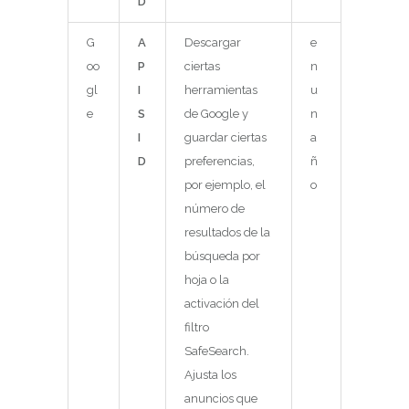
D
G
A
Descargar
e
oo
P
ciertas
n
gl
I
herramientas
u
e
S
de Google y
n
I
guardar ciertas
a
D
preferencias,
ñ
por ejemplo, el
o
número de
resultados de la
búsqueda por
hoja o la
activación del
filtro
SafeSearch.
Ajusta los
anuncios que