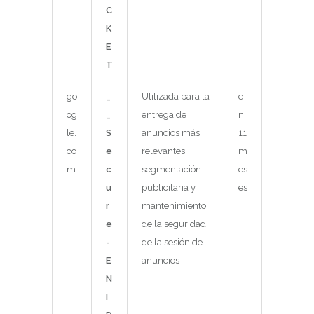
C
K
E
T
go
_
Utilizada para la
e
og
_
entrega de
n
le.
S
anuncios más
11
co
e
relevantes,
m
m
c
segmentación
es
u
publicitaria y
es
r
mantenimiento
e
de la seguridad
-
de la sesión de
E
anuncios
N
I