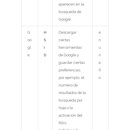
aparecen en la
búsqueda de
Google.
G
H
Descargar
e
oo
S
ciertas
n
gl
I
herramientas
u
e
D
de Google y
n
guardar ciertas
a
preferencias,
ñ
por ejemplo, el
o
número de
resultados de la
búsqueda por
hoja o la
activación del
filtro