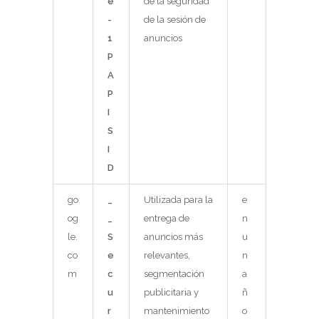
e
de la seguridad
-
de la sesión de
1
anuncios
P
A
P
I
S
I
D
go
_
Utilizada para la
e
og
_
entrega de
n
le.
S
anuncios más
u
co
e
relevantes,
n
m
c
segmentación
a
u
publicitaria y
ñ
r
mantenimiento
o