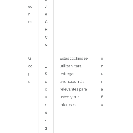
eo
J
n.
R
es
C
H
C
N
G
_
Estas cookies se
e
oo
_
utilizan para
n
gl
S
entregar
u
e
e
anuncios más
n
c
relevantes para
a
u
usted y sus
ñ
r
intereses.
o
e
-
3