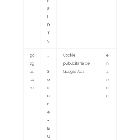
P
S
I
D
T
S
go
_
Cookie
e
og
_
publicitaria de
n
le.
S
Google Ads
4
co
e
m
m
c
es
u
es
r
e
-
B
U