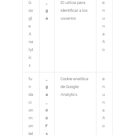
G
_
ID utiliza para
e
oo
g
identificar a los
n
gl
a
usuarios
u
e
n
A
a
na
ñ
lyt
o
ic
s
fu
_
Cookie analítica
e
n
g
de Google
n
da
a
Analytics
u
ci
_
n
on
0
a
m
0
ñ
on
F
o
tel
5