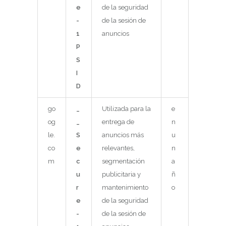
e
de la seguridad
-
de la sesión de
1
anuncios
P
S
I
D
go
_
Utilizada para la
e
og
_
entrega de
n
le.
S
anuncios más
u
co
e
relevantes,
n
m
c
segmentación
a
u
publicitaria y
ñ
r
mantenimiento
o
e
de la seguridad
-
de la sesión de