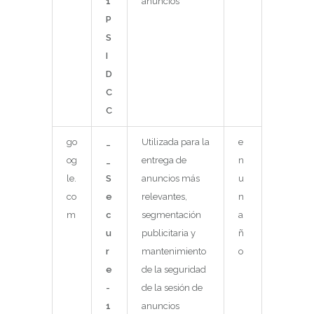
1
anuncios
P
S
I
D
C
C
go
_
Utilizada para la
e
og
_
entrega de
n
le.
S
anuncios más
u
co
e
relevantes,
n
m
c
segmentación
a
u
publicitaria y
ñ
r
mantenimiento
o
e
de la seguridad
-
de la sesión de
1
anuncios