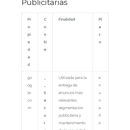
Publicitarias
Pr
C
Finalidad
Pl
o
o
a
pi
o
z
e
ki
o
d
e
a
d
go
_
Utilizada para la
e
og
_
entrega de
n
le.
S
anuncios más
u
co
e
relevantes,
n
m
c
segmentación
a
u
publicitaria y
ñ
r
mantenimiento
o