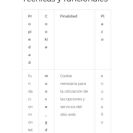
Pr
C
Finalidad
Pl
o
o
a
pi
o
z
e
ki
o
d
e
a
d
fu
m
Cookie
e
n
o
necesaria para
n
da
o
la utilización de
u
ci
v
las opciones y
n
on
e
servicios del
a
m
_
sitio web
ñ
on
g
o
tel
d