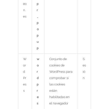
eo
p
n.
r
es
_
p
o
p
u
p
W
w
Conjunto de
S
or
o
cookies de
es
d
r
WordPress para
ió
Pr
d
comprobar si
n
es
p
las cookies
s
r
están
e
habilitadas en
s
el navegador