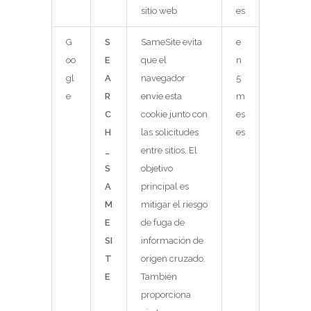
sitio web
es
G
S
SameSite evita
e
oo
E
que el
n
gl
A
navegador
5
e
R
envíe esta
m
C
cookie junto con
es
H
las solicitudes
es
_
entre sitios. El
S
objetivo
A
principal es
M
mitigar el riesgo
E
de fuga de
SI
información de
T
origen cruzado.
E
También
proporciona