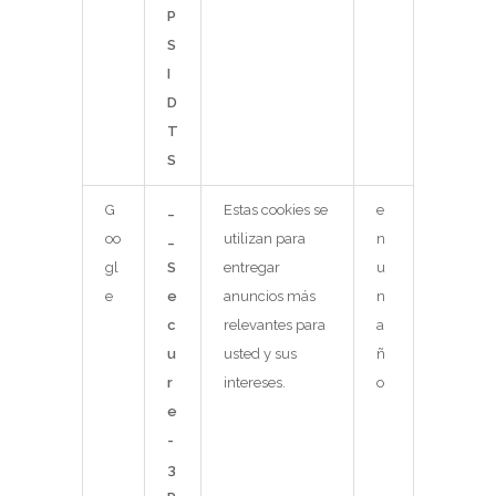
P
S
I
D
T
S
G
_
Estas cookies se
e
oo
_
utilizan para
n
gl
S
entregar
u
e
e
anuncios más
n
c
relevantes para
a
u
usted y sus
ñ
r
intereses.
o
e
-
3