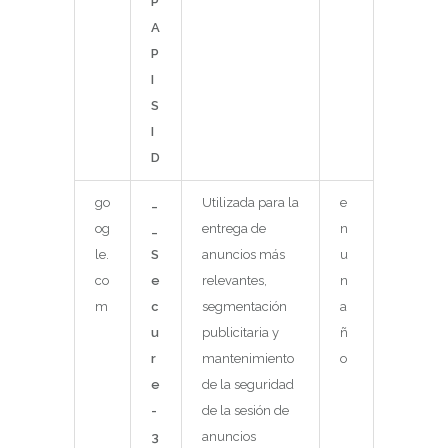
P
A
P
I
S
I
D
go
_
Utilizada para la
e
og
_
entrega de
n
le.
S
anuncios más
u
co
e
relevantes,
n
m
c
segmentación
a
u
publicitaria y
ñ
r
mantenimiento
o
e
de la seguridad
-
de la sesión de
3
anuncios