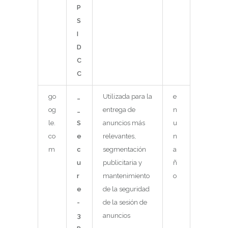
P
S
I
D
C
C
go
_
Utilizada para la
e
og
_
entrega de
n
le.
S
anuncios más
u
co
e
relevantes,
n
m
c
segmentación
a
u
publicitaria y
ñ
r
mantenimiento
o
e
de la seguridad
-
de la sesión de
3
anuncios