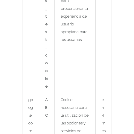
s
para
_
proporcionar la
t
experiencia de
e
usuario
s
apropiada para
t
los usuarios
_
c
o
o
ki
e
go
A
Cookie
e
og
E
necesaria para
n
le.
C
la utilización de
4
co
las opciones y
m
m
servicios del
es