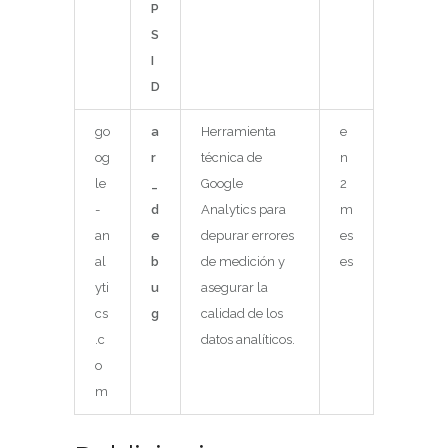
P
S
I
D
go
a
Herramienta
e
og
r
técnica de
n
le
_
Google
2
-
d
Analytics para
m
an
e
depurar errores
es
al
b
de medición y
es
yti
u
asegurar la
cs
g
calidad de los
.c
datos analíticos.
o
m