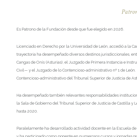
Patro
Es Patrono de la Fundación desde que fue elegido en 2026.
Licenciado en Derecho por la Universidad de León, accedió a la Carr
trayectoria ha desempeñado diversos destinos jurisdiccionales, ent
Cangas de Onís (Asturias), el Juzgado de Primera Instancia e Inst
Civil— y el Juzgado de lo Contencioso-administrativo nº 1 de León
Contencioso-administrativo del Tribunal Superior de Justicia de Ast
Ha desempeñado también relevantes responsabilidades instituciona
la Sala de Gobierno del Tribunal Superior de Justicia de Castilla
hasta 2020.
Paralelamente ha desarrollado actividad docente en la Escuela de
y ha participado como ponente en numerosos cursos y jornadas org