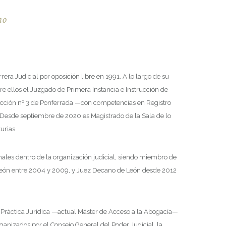
no
era Judicial por oposición libre en 1991. A lo largo de su
re ellos el Juzgado de Primera Instancia e Instrucción de
rucción nº 3 de Ponferrada —con competencias en Registro
. Desde septiembre de 2020 es Magistrado de la Sala de lo
urias.
les dentro de la organización judicial, siendo miembro de
 y León entre 2004 y 2009, y Juez Decano de León desde 2012
 Práctica Jurídica —actual Máster de Acceso a la Abogacía—
anizados por el Consejo General del Poder Judicial, la