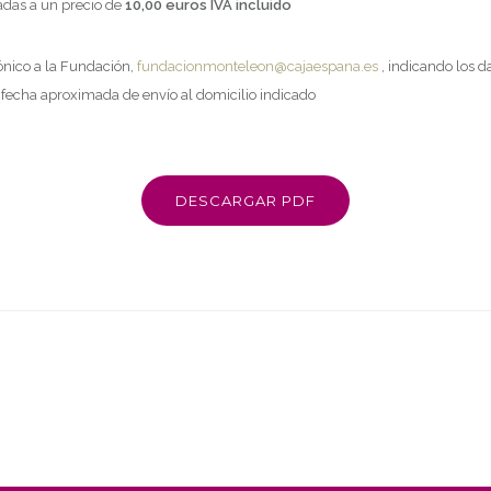
sadas a un precio de
10,00 euros IVA incluido
ónico a la Fundación,
fundacionmonteleon@cajaespana.es
, indicando los da
a fecha aproximada de envío al domicilio indicado
DESCARGAR PDF