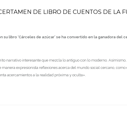
l 57 CERTAMEN DE LIBRO DE CUENTOS DE L
con su libro ‘Cárceles de azúcar’ se ha convertido en la ganadora d
 rito narrativo interesante que mezcla lo antiguo con lo moderno. Asimismo,
manera expresionista reflexiones acerca del mundo social cercano, como el 
esenta acercamientos a la realidad próxima y oculta».