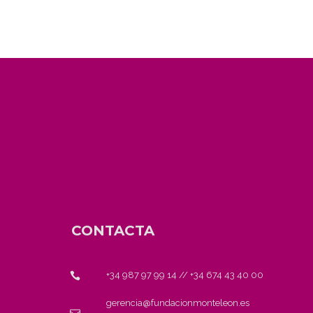
CONTACTA
+34 987 97 99 14
//
+34 674 43 40 00
gerencia@fundacionmonteleon.es