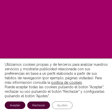
Utilizamos cookies propias y de terceros para analizar nuestros
servicios y mostrarle publicidad relacionada con sus
preferencias en base a un perfil elaborado a partir de sus
hábitos de navegación (por ejemplo, páginas visitadas). Para
© Fundación MonteLeón 2022
más información consulta la
política de cookies
.
Puede aceptar todas las cookies pulsando el botón "Aceptar",
Aviso Legal
Política de Privacidad
rechazar su uso pulsando el botón "Rechazar" y configurarlas
pulsando el botón "Ajustes".
Política de Cookies
Accesibilidad
Canal ético
Aceptar
Rechazar
Ajustes